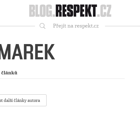
Respekt
Přejít na respekt.cz
Vyhledávání
 MAREK
1 článků
st další články autora