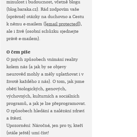
minulost i budoucnost, včetně blogu
(blog.baraka.cz). Rád zodpovím vaše
(správné) otázky na duchovno a Cestu
k němu e-mailem (
[email protected]
),
ale i živě (osobní schůzku sjednejte
právě e-mailem).
O čem píše
O jiných způsobech vnímání reality
kolem nás (a jak by se objevy
neurověd mohly a měly uplatňovat i v
životě každého z nás). O tom, jak jsme
obětí biologických, genových,
výchovných, kulturních a sociálních
programů, a jak je lze přeprogramovat.
O způsobech hledání a nalézání zdraví
a štěstí.
Upozornění: Náročné, jen pro ty, kteří
(stále ještě) umí číst!