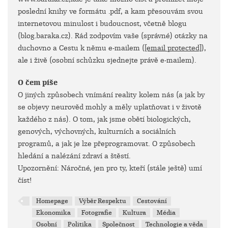
poslední knihy ve formátu .pdf, a kam přesouvám svou
internetovou minulost i budoucnost, včetně blogu
(blog.baraka.cz). Rád zodpovím vaše (správné) otázky na
duchovno a Cestu k němu e-mailem (
[email protected]
),
ale i živě (osobní schůzku sjednejte právě e-mailem).
O čem píše
O jiných způsobech vnímání reality kolem nás (a jak by
se objevy neurověd mohly a měly uplatňovat i v životě
každého z nás). O tom, jak jsme obětí biologických,
genových, výchovných, kulturních a sociálních
programů, a jak je lze přeprogramovat. O způsobech
hledání a nalézání zdraví a štěstí.
Upozornění: Náročné, jen pro ty, kteří (stále ještě) umí
číst!
Homepage
Výběr Respektu
Cestování
Ekonomika
Fotografie
Kultura
Média
Osobní
Politika
Společnost
Technologie a věda