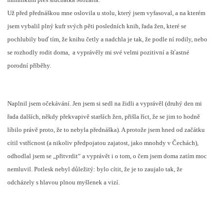
Už před přednáškou mne oslovila u stolu, který jsem vyfasoval, a na kterém
jsem vybalil plný kufr svých pěti posledních knih, řada žen, které se
pochlubily buď tím, že knihu četly a nadchla je tak, že podle ní rodily, nebo
se rozhodly rodit doma,
a vyprávěly mi své velmi pozitivní a šťastné
porodní příběhy.
Naplnil jsem očekávání. Jen jsem si sedl na židli a vyprávěl (druhý den mi
řada dalších, někdy překvapivě starších žen, přišla říct, že se jim to hodně
líbilo právě proto, že to nebyla přednáška). A protože jsem hned od začátku
cítil vstřícnost (a nikoliv předpojatou zajatost, jako mnohdy v Čechách),
odhodlal jsem se „přitvrdit“ a vyprávět i o tom, o čem jsem doma zatím moc
nemluvil. Potlesk nebyl důležitý: bylo cítit, že je to zaujalo tak, že
odcházely s hlavou plnou myšlenek a vizí.