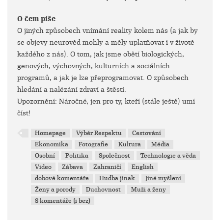
O čem píše
O jiných způsobech vnímání reality kolem nás (a jak by
se objevy neurověd mohly a měly uplatňovat i v životě
každého z nás). O tom, jak jsme obětí biologických,
genových, výchovných, kulturních a sociálních
programů, a jak je lze přeprogramovat. O způsobech
hledání a nalézání zdraví a štěstí.
Upozornění: Náročné, jen pro ty, kteří (stále ještě) umí
číst!
Homepage
Výběr Respektu
Cestování
Ekonomika
Fotografie
Kultura
Média
Osobní
Politika
Společnost
Technologie a věda
Video
Zábava
Zahraničí
English
dobové komentáře
Hudba jinak
Jiné myšlení
Ženy a porody
Duchovnost
Muži a ženy
S komentáře (i bez)