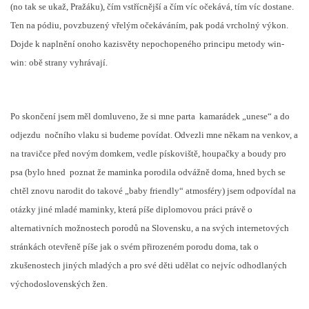
(no tak se ukaž, Pražáku), čím vstřícnější a čím víc očekává, tím víc dostane.
Ten na pódiu, povzbuzený vřelým očekáváním, pak podá vrcholný výkon.
Dojde k naplnění onoho kazisvěty nepochopeného principu metody win-
win: obě strany vyhrávají.
Po skončení jsem měl domluveno, že si mne parta
kamarádek „unese“ a do
odjezdu
nočního vlaku si budeme povídat. Odvezli mne někam na venkov, a
na travičce před novým domkem, vedle pískoviště, houpačky a boudy pro
psa (bylo hned
poznat že maminka porodila odvážně doma, hned bych se
chtěl znovu narodit do takové „baby friendly“ atmosféry) jsem odpovídal na
otázky jiné mladé maminky, která píše diplomovou práci právě o
alternativních možnostech porodů na Slovensku, a na svých internetových
stránkách otevřeně píše jak o svém přirozeném porodu doma, tak o
zkušenostech jiných mladých a pro své děti udělat co nejvíc odhodlaných
východoslovenských žen.