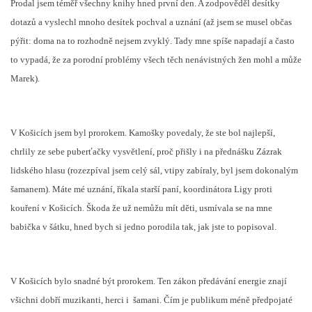
Prodal jsem téměř všechny knihy hned první den. A zodpověděl desítky
dotazů a vyslechl mnoho desítek pochval a uznání (až jsem se musel občas
pýřit: doma na to rozhodně nejsem zvyklý. Tady mne spíše napadají a často
to vypadá, že za porodní problémy všech těch nenávistných žen mohl a může
Marek).
V Košicích jsem byl prorokem. Kamošky povedaly, že ste bol najlepší,
chrlily ze sebe puberťačky vysvětlení, proč přišly i na přednášku Zázrak
lidského hlasu (rozezpíval jsem celý sál, vtipy zabíraly, byl jsem dokonalým
šamanem). Máte mé uznání, říkala starší paní, koordinátora Ligy proti
kouření v Košicích. Škoda že už nemůžu mít děti, usmívala se na mne
babička v šátku, hned bych si jedno porodila tak, jak jste to popisoval.
V Košicích bylo snadné být prorokem. Ten zákon předávání energie znají
všichni dobří muzikanti, herci i šamani. Čím je publikum méně předpojaté