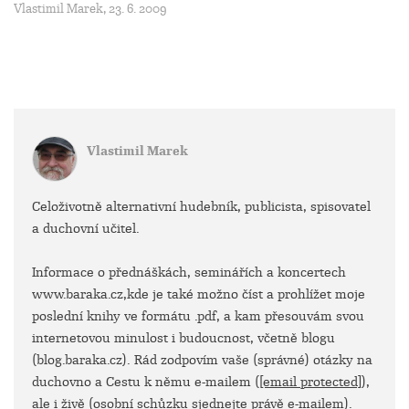
Vlastimil Marek, 23. 6. 2009
Vlastimil Marek
Celoživotně alternativní hudebník, publicista, spisovatel
a duchovní učitel.
Informace o přednáškách, seminářích a koncertech
www.baraka.cz,kde je také možno číst a prohlížet moje
poslední knihy ve formátu .pdf, a kam přesouvám svou
internetovou minulost i budoucnost, včetně blogu
(blog.baraka.cz). Rád zodpovím vaše (správné) otázky na
duchovno a Cestu k němu e-mailem (
[email protected]
),
ale i živě (osobní schůzku sjednejte právě e-mailem).