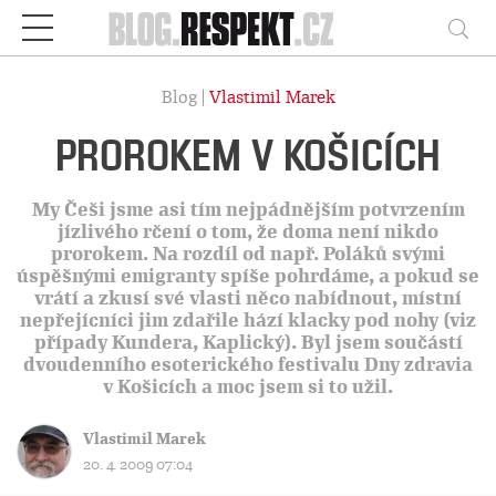
Respekt
Vy
Blog |
Vlastimil Marek
PROROKEM V KOŠICÍCH
My Češi jsme asi tím nejpádnějším potvrzením
jízlivého rčení o tom, že doma není nikdo
prorokem. Na rozdíl od např. Poláků svými
úspěšnými emigranty spíše pohrdáme, a pokud se
vrátí a zkusí své vlasti něco nabídnout, místní
nepřejícníci jim zdařile hází klacky pod nohy (viz
případy Kundera, Kaplický). Byl jsem součástí
dvoudenního esoterického festivalu Dny zdravia
v Košicích a moc jsem si to užil.
Vlastimil Marek
20. 4. 2009 07:04