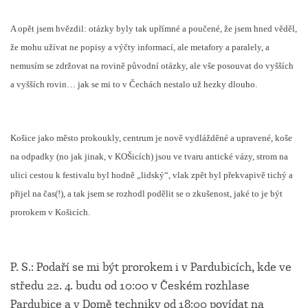
A opět jsem hvězdil: otázky byly tak upřímné a poučené, že jsem hned věděl,
že mohu užívat ne popisy a výčty informací, ale metafory a paralely, a
nemusím se zdržovat na rovině původní otázky, ale vše posouvat do vyšších
a vyšších rovin… jak se mi to v Čechách nestalo už hezky dlouho.
Košice jako město prokoukly, centrum je nově vydlážděné a upravené, koše
na odpadky (no jak jinak, v KOŠicích) jsou ve tvaru antické vázy, strom na
ulici cestou k festivalu byl hodně „lidský“, vlak zpět byl překvapivě tichý a
přijel na čas(!), a tak jsem se rozhodl podělit se o zkušenost, jaké to je být
prorokem v Košicích.
P. S.: Podaří se mi být prorokem i v Pardubicích, kde ve
středu 22. 4. budu od 10:00 v Českém rozhlase
Pardubice a v Domě techniky od 18:00 povídat na