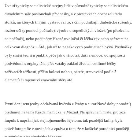
Uvnitř typicky socialistické ratejny lidé v původně typicky socialistickém
divadelním sále poslouchali přednášky, a v přestávkách obcházeli řadu
stolků, na kterých ti i jiní vystavovai to, s čím podnikají: diabetické sušenky,
rozbor očí (s pomocí počítače), výrobu ortopedických vložek (po přezkumu
na počítači), nebo počítačem řízené uvolnění či léčba cév nebo software na
celkovou diagnózu. Atd., jak už to na takových podujatiach bývá. Přednášky
byly směsí teorií a praktik péče jak o tělo, tak duši a emoce: od spojitostí
podvědomí s orgány těla, přes vztahy základ života, rostlinné léčby
zažívacích těžkostí, příčin bolesti nohou, páteře, stravování podle 5
elementů či tajemství emociální sféry atd.
První den jsem (coby očekávaná hvězda z Prahy a autor Nové doby porodní)
přednášel na téma Každá mamička je Mozart. Na správném místě, protože
impuls k napsání jak stejnojmenného fejetonu, tak pozdější knihy, byla
právě fotografie v novinách a zpráva o tom, že v košické porodnici pouštějí
miminkům přes sluchátka Mozarta.