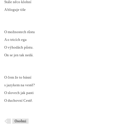
Stále něco klohní
A bloguje tiše
O možnostech růstu
A o tricích ega
O výhodách půstu.
On se jen tak nedá.
O čem že to básní
s jazykem na vestě?
O slovech jak pasti
O duchovní Cestě.
Osobní