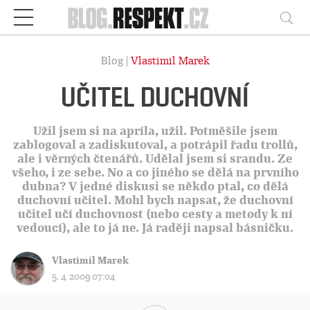
Respekt
Vy
Blog |
Vlastimil Marek
UČITEL DUCHOVNÍ
Užil jsem si na apríla, užil. Potměšile jsem
zablogoval a zadiskutoval, a potrápil řadu trollů,
ale i věrných čtenářů. Udělal jsem si srandu. Ze
všeho, i ze sebe. No a co jiného se dělá na prvního
dubna? V jedné diskusi se někdo ptal, co dělá
duchovní učitel. Mohl bych napsat, že duchovní
učitel učí duchovnost (nebo cesty a metody k ní
vedoucí), ale to já ne. Já raději napsal básničku.
Vlastimil Marek
5. 4. 2009 07:04