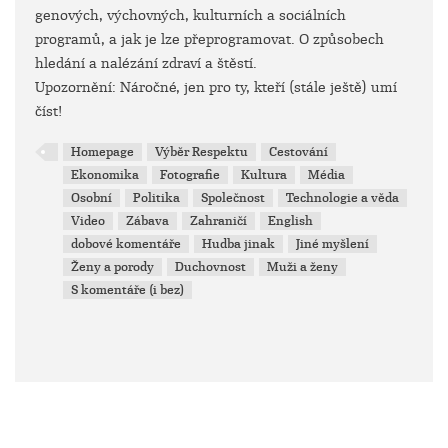
genových, výchovných, kulturních a sociálních
programů, a jak je lze přeprogramovat. O způsobech
hledání a nalézání zdraví a štěstí.
Upozornění: Náročné, jen pro ty, kteří (stále ještě) umí
číst!
Homepage
Výběr Respektu
Cestování
Ekonomika
Fotografie
Kultura
Média
Osobní
Politika
Společnost
Technologie a věda
Video
Zábava
Zahraničí
English
dobové komentáře
Hudba jinak
Jiné myšlení
Ženy a porody
Duchovnost
Muži a ženy
S komentáře (i bez)