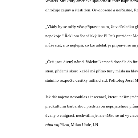
Wolfers. Struktury americké společnosti totiž např. nez
ohrožuje zájmy a štěstí žen.
Osvobozené a nešťastné
, R
„Vlády by se měly včas připravit na to, že v důsledku 
nepokoje.“ Řekl pro španělský list El País prezident M
může stát, a to nejlepší, co lze udělat, je připravit se n
„Češi jsou divný národ. Volební kampaň dospěla do fi
stran, přičemž skoro každá má přímo tuny másla na hlav
státního rozpočtu desítky miliard atd. Politolog Josef M
Jak dát najevo nesouhlas s inscenací, kterou našim jm
předkulturní barbarskou představou nepřijatelnou prům
úvahy o emigraci, nechválím je, ale těžko se mi vyvracej
rána vajíčkem
, Milan Uhde, LN