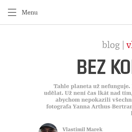
Menu
blog |
v
BEZ K
Tahle planeta už nefunguje.
udělat. Už není čas lkát nad tím,
abychom nepokazili všechno
fotografa Yanna Arthus-Bertra
Vlastimil Marek