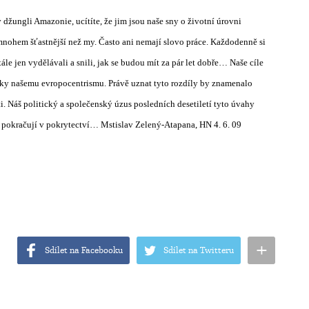
džungli Amazonie, ucítíte, že jim jsou naše sny o životní úrovni
mnohem šťastnější než my. Často ani nemají slovo práce. Každodenně si
tále jen vydělávali a snili, jak se budou mít za pár let dobře… Naše cíle
díky našemu evropocentrismu. Právě uznat tyto rozdíly by znamenalo
i. Náš politický a společenský úzus posledních desetiletí tyto úvahy
o pokračují v pokrytectví… Mstislav Zelený-Atapana, HN 4. 6. 09
+
Sdílet na Facebooku
Sdílet na Twitteru