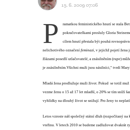
15. 6. 2009 07:06
P
ramatkou feministického hnutí se stala Be
pokračovatelkami prosluly Gloria Steinem
cílem hnutí přestala být pouhá rovnoprávno
nelichotivého označení
feminazi,
v jejichž pojetí žena 
žlázami posedlí utlačovatelé, a znásilněním (
rape
) můž
je znásilněním.Všichni muži jsou násilníci,“ tvrdí Mar
Mladá žena prodlužuje muži život. Pokud
se totiž muž
vezme ženu o 15 až 17 let mladší, o 20% se tím sníží ša
vyhlídky na dlouhý život se snižují. Pro ženy to neplatí,
Letos vzroste náš společný státní dluh (rozpočítaný na 
vteřinu. V letech 2010 se budeme zadlužovat dvakrát 