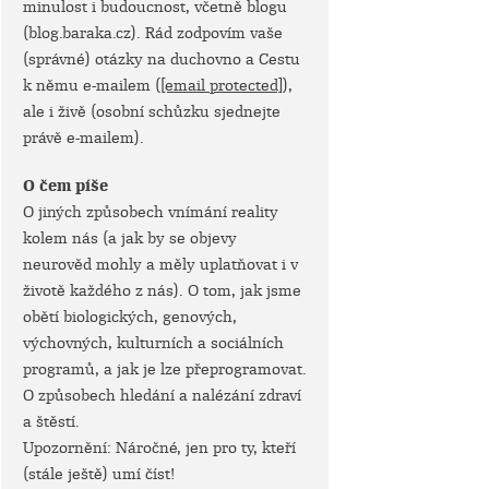
minulost i budoucnost, včetně blogu
(blog.baraka.cz). Rád zodpovím vaše
(správné) otázky na duchovno a Cestu
k němu e-mailem (
[email protected]
),
ale i živě (osobní schůzku sjednejte
právě e-mailem).
O čem píše
O jiných způsobech vnímání reality
kolem nás (a jak by se objevy
neurověd mohly a měly uplatňovat i v
životě každého z nás). O tom, jak jsme
obětí biologických, genových,
výchovných, kulturních a sociálních
programů, a jak je lze přeprogramovat.
O způsobech hledání a nalézání zdraví
a štěstí.
Upozornění: Náročné, jen pro ty, kteří
(stále ještě) umí číst!