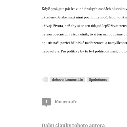
Když prožijete pár let v indiánských osadách hluboko v 
ukradeny. A také mezi nimi pochopíte proč. Jsou
totiž 
užívají života, než aby si na ten údajně lepší život neus
nejsou obecně cíli všech etnik, to si jen namlouváme 
opustit naši pozici bělošské nadřazenosti a namyšlenost
nepovoluje. Pro politiky by to byl pohřební marš, prot
dobové komentáře
Společnost
1
Komentáře
Další články tohoto autora