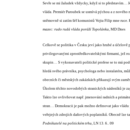
Sevře se mi žaludek vždycky, když si to představím… 
vláda. Premiér Paroubek se usmívá pýchou a z nového m
sněmovně si zatím šéf komunistů Vojta Filip mne ruce.
mazec: rudo rudá vláda poráží Topolánka
, MD Dnes
Celkově se politika v Česku jeví jako hrubé a účelově
privilegovanými zprostředkovatelskými firmami, jež ro
skupin… S vykonavateli politické profese se to má podob
hledá svého právníka, psychologa nebo instalatéra, může
obecních či městských zakázkách přikazují svým zaměs
Úkolem těchto novodobých stranických nádeníků je zajis
Takto lze ovlivňovat např. jmenování radních a primáto
stran… Demokracii je pak možno definovat jako vládu př
veřejných zdrojích daňových poplatníků. Obecně lze ta
Podnikatelé na politickém trhu,
LN 13. 6.. 09