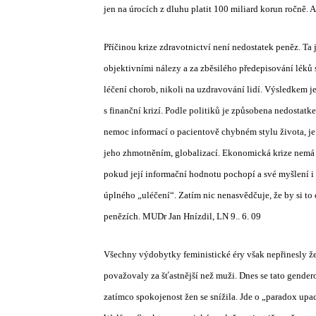
jen na úrocích z dluhu platit 100 miliard korun ročně.
Příčinou krize zdravotnictví není nedostatek peněz. Ta
objektivními nálezy a za zběsilého předepisování léků
léčení chorob, nikoli na uzdravování lidí. Výsledkem j
s finanční krizí. Podle politiků je způsobena nedostatkem
nemoc informací o pacientově chybném stylu života, j
jeho zhmotněním, globalizací. Ekonomická krize nemá e
pokud její informační hodnotu pochopí a své myšlení i
úplného „uléčení“. Zatím nic nenasvědčuje, že by si to 
penězích. MUDr Jan Hnízdil, LN 9.. 6. 09
Všechny výdobytky feministické éry však nepřinesly že
považovaly za šťastnější než muži. Dnes se tato gende
zatímco spokojenost žen se snížila. Jde o „paradox upa