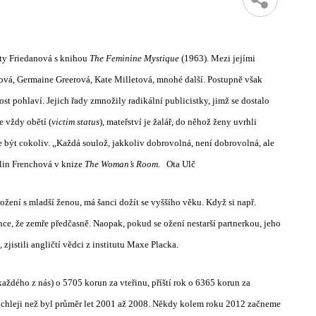
tty Friedanová s knihou
The Feminine Mystique
(1963). Mezi jejími
ová, Germaine Greerová, Kate Milletová, mnohé další. Postupně však
st pohlaví. Jejich řady zmnožily radikální publicistky, jimž se dostalo
je vždy obětí (
victim status
), mateřství je žalář, do něhož ženy uvrhli
e být cokoliv. „Každá soulož, jakkoliv dobrovolná, není dobrovolná, ale
ylin Frenchová v knize
The Woman’s Room.
Ota Ulč
 ožení s mladší ženou, má šanci dožít se vyššího věku. Když si např.
nce, že zemře předčasně. Naopak, pokud se ožení nestarší partnerkou, jeho
 zjistili angličtí vědci z institutu Maxe Placka.
každého z nás) o 5705 korun za vteřinu, příští rok o 6365 korun za
rychleji než byl průměr let 2001 až 2008. Někdy kolem roku 2012 začneme