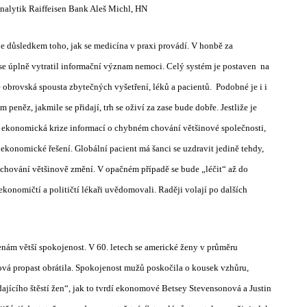
 Analytik Raiffeisen Bank Aleš Michl, HN
 je důsledkem toho, jak se medicína v praxi provádí. V honbě za
 se úplně vytratil informační význam nemoci. Celý systém je postaven
na
e obrovská spousta zbytečných vyšetření, léků a pacientů.
Podobné je i i
 peněz, jakmile se přidají, trh se oživí za zase bude dobře. Jestliže je
e ekonomická krize informací o chybném chování většinové společnosti,
konomické řešení. Globální pacient má šanci se uzdravit jedině tehdy,
 chování většinově změní. V opačném případě se bude „léčit“ až do
ekonomičtí a političtí lékaři uvědomovali. Raději volají po dalších
nám větší spokojenost. V 60. letech se americké ženy v průměru
rová propast obrátila. Spokojenost mužů poskočila o kousek vzhůru,
dajícího štěstí žen“, jak to tvrdí ekonomové Betsey Stevensonová a Justin