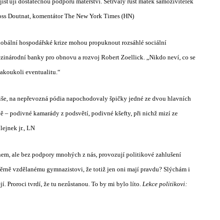
ajišťují dostatečnou podporu mateřství. Setrvalý růst matek samoživitelek
oss Doutnat, komentátor The New York Times (HN)
globální hospodářské krize mohou propuknout rozsáhlé sociální
ezinárodní banky pro obnovu a rozvoj Robert Zoellick. „Nikdo neví, co se
a jakoukoli eventualitu.“
niše, na nepřevozná pódia napochodovaly špičky jedné ze dvou hlavních
ě – podivné kamarády z podsvětí, podivné kšefty, při nichž mizí ze
lejnek jr., LN
énem, ale bez podpory mnohých z nás, provozují politikové zahlušení
ěrně vzdělanému gymnazistovi, že totiž jen oni mají pravdu? Slýchám i
í. Proroci tvrdí, že tu nezůstanou. To by mi bylo líto.
Lekce politikovi: