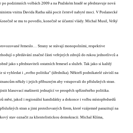
Je po podzimních volbách 2009 a na Pražském hradě se představuje nová
inistra vnitra Davida Ratha sálá pocit čerstvě nabyté moci. V Poslanecké
 Konečně se mu to povedlo, konečně se účastní vlády. Michal Musil,
Velký
 provozované řemeslo… Strany se stávají monopolními, respektive
zhodují o předávání značné části veřejných zdrojů do rukou jednotlivců a
ně jako s představiteli ostatních řemesel a služeb. Tak jako si každý
 si vyhledat i „svého politika“ (úředníka). Někteří podnikatelé závislí na
tnancům někdy i jejich příbuzným aby vstupovali do příslušných stran.
tit hlasovací mašinerii jednající ve prospěch spřízněného politika.
rů měst, jakož i regionální kandidátky a dokonce i volbu místopředsedů
íslušných stran a jimi protežovaných firem, které vzájemně parazitují na
kový stav označit za klientelistickou demokracii. Michal Klíma,