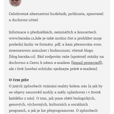
Celoživotně alternativní hudebník, publicista, spisovatel
a duchovní učitel.
Informace o přednáškách, seminářích a koncertech
www.baraka.cz,kde je také možno číst a prohlížet moje
poslední knihy ve formátu .pdf, a kam přesouvám svou
internetovou minulost i budoucnost, včetně blogu
(blog.baraka.cz). Rád zodpovím vaše (správné) otázky na
duchovno a Cestu k němu e-mailem (
[email protected]
),
ale i živě (osobní schůzku sjednejte právě e-mailem).
O čem píše
O jiných způsobech vnímání reality kolem nás (a jak by
se objevy neurověd mohly a měly uplatňovat i v životě
každého z nás). O tom, jak jsme obětí biologických,
genových, výchovných, kulturních a sociálních
programů, a jak je lze přeprogramovat. O způsobech