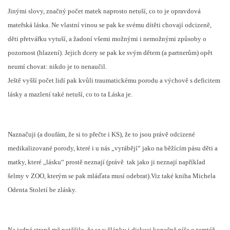
Jinými slovy, značný počet matek naprosto netuší, co to je opravdová
mateřská láska. Ne vlastní vinou se pak ke svému dítěti chovají odcizeně,
děti přetvářku vytuší, a žadoní všemi možnými i nemožnými způsoby o
pozornost (hlazení). Jejich dcery se pak ke svým dětem (a partnerům) opět
neumí chovat: nikdo je to nenaučil.
Ještě vyšší počet lidí pak kvůli traumatickému porodu a výchově s deficitem
lásky a mazlení také netuší, co to ta Láska je.
Naznačuji (a doufám, že si to přečte i KS), že to jsou právě odcizené
medikalizované porody, které i u nás „vyrábějí“ jako na běžícím pásu děti a
matky, které „lásku“ prostě neznají (právě
tak jako ji neznají například
šelmy v ZOO, kterým se pak mláďata musí odebrat).Viz také kniha Michela
Odenta Století be zlásky.
Na jedné straně mě potěšilo, že se v článku i diskusi konečně píše o tomtéž,