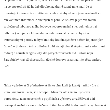
na co upozorňuji již hodně dlouho, na druhé straně mne mrzí, že si
diskutující o tomto tak rozšířeném a vlastně zbytečném jevu nesehnali víc
relevantních informací. Kruté zjištění paní Boučkové je jen vrcholem
společností tabuizovaného ledovce nedorozumění a nepoučitelnosti (i
odborné) veřejnosti, která odmítá vidět souvislost mezi zbytečně
traumatickými porody (a byrokraticky krutém systému našich kojeneckých
ústavů – jinde se o tyhle odložené děti starají převážně pěstouni a adoptivní
rodiče) a nárůstem agresivity, drogových závislostí atd. Přitom např.
Pardubický kraj už chce zrušit i dětské domovy a nahradit je pěstounskou
péčí.
Nelze vyžadovat či předepisovat lásku těm, kteří (a které) ji nikdy (ne vl.
vinou) nepoznali a nejsou schopni. Můžeme ale změnou systému
porodnictví (a nemocenského pojištění) a výchovy a vzdělávání dětí
postupně změnit celou společnost. I tím, že se děti budou rodit
a vychovávat