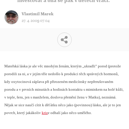
investovat a ona se pak v dětech vrací.“
Vlastimil Marek
27. 4. 2009 07:04
Mateřská láska je ale věc mnohým ženám, kterým „ukradli“ porod (protože
porodili za ni, a v jejím těle nedošlo k produkci těch správných hormonů,
kdy oxytocinová záplava při přirozeném medicínsky nepřerušovaném
porodu a v prvních minutách a hodinách kontaktu s miminkem na holé kůži,
v teple, šeru, jen s manželem, doslova přemění ženu v Matku), neznámá.
Nějak se sice naučí cítit k děťátku něco jako (povinnou) lásku, ale je to jen
povrch, který jakákoliv
kriz
e odhalí jako něco umělého.