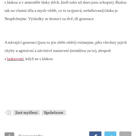
s láskou a v atmosféře lásky (těch, kteří toho už dnes jsou schopni). Budou
tak na vlastní těla a mysli vědět, co to ta (pravá, nefalšovaná) láska je.
Nespěchejme. Výsledky se dostaví za dvě, tři generace.
A stávající generaci (jsou to jen oběti obětí) vnímejme, přes všechny jejich
chyby a agresivní a závistivé nastavení (nemůžou za to), alespoň
s
laskavostí
, když ne s láskou.
Jiné myšlení
Společnost