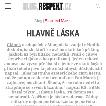
Respekt
Vy
Blog |
Vlastimil Marek
HLAVNĚ LÁSKA
Článek
o adopcích v Mongolsku zaujal několik
diskutujících, kteří se ovšem skutečné příčiny,
jakkoli už byli blízko, nedotkli. Psali o citové
deprivaci (jako o hospitalismu). Jeden takový
anonym na výzvu přečíst si o jedné ze skutečných
příčin tohoto jevu (a jeho následných důsledcích)
napsal: „Blog místního ezoterického guru nečtu,
takže pointa reakce mi asi unikne. Pan Marek je
zajímavej muzikant. Škoda, že se toho nedrží a
ztrapňuje se svými kázáními.“ napsal KS, a dále
kázal takto: „ Hlavně láska. Tu dětem NIC
nenahradí. A přitom je láska zadarmo. Žádný
miliardy nejsou potřeba. Lásku je potřeba